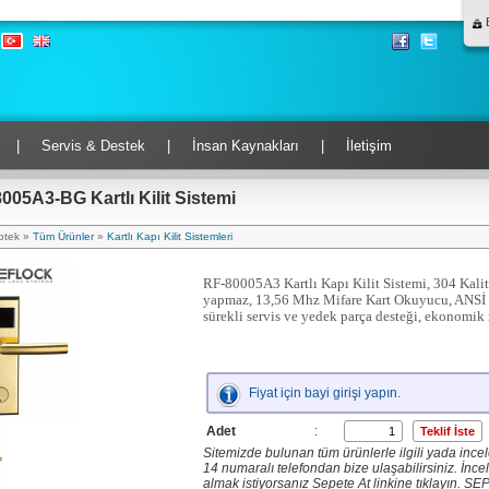
B
|
Servis & Destek
|
İnsan Kaynakları
|
İletişim
005A3-BG Kartlı Kilit Sistemi
otek »
Tüm Ürünler
»
Kartlı Kapı Kilit Sistemleri
RF-80005A3 Kartlı Kapı Kilit Sistemi, 304 Kali
yapmaz, 13,56 Mhz Mifare Kart Okuyucu, ANSİ Ki
sürekli servis ve yedek parça desteği, ekonomik m
Fiyat için bayi girişi yapın.
Adet
:
Sitemizde bulunan tüm ürünlerle ilgili yada inceled
14 numaralı telefondan bize ulaşabilirsiniz. İnceled
almak istiyorsanız Sepete At linkine tıklayın. SE