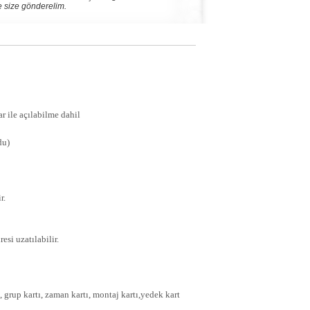
nde size gönderelim.
ar ile açılabilme dahil
du)
r.
si uzatılabilir.
, grup kartı, zaman kartı, montaj kartı,yedek kart