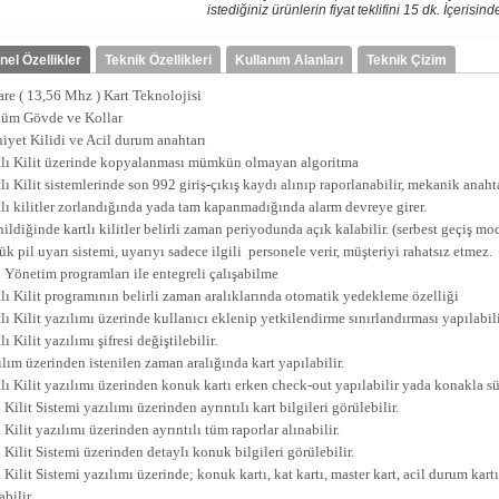
istediğiniz ürünlerin fiyat teklifini 15 dk. İçerisi
nel Özellikler
Teknik Özellikleri
Kullanım Alanları
Teknik Çizim
re ( 13,56 Mhz ) Kart Teknolojisi
üm Gövde ve Kollar
yet Kilidi ve Acil durum anahtarı
lı Kilit üzerinde kopyalanması mümkün olmayan algoritma
lı Kilit sistemlerinde son 992 giriş-çıkış kaydı alınıp raporlanabilir, mekanik anaht
lı kilitler zorlandığında yada tam kapanmadığında alarm devreye girer.
nildiğinde kartlı kilitler belirli zaman periyodunda açık kalabilir. (serbest geçiş mo
k pil uyarı sistemi, uyarıyı sadece ilgili personele verir, müşteriyi rahatsız etmez.
 Yönetim programları ile entegreli çalışabilme
lı Kilit programının belirli zaman aralıklarında otomatik yedekleme özelliği
lı Kilit yazılımı üzerinde kullanıcı eklenip yetkilendirme sınırlandırması yapılabili
ı Kilit yazılımı şifresi değiştilebilir.
lım üzerinden istenilen zaman aralığında kart yapılabilir.
lı Kilit yazılımı üzerinden konuk kartı erken check-out yapılabilir yada konakla süre
 Kilit Sistemi yazılımı üzerinden ayrıntılı kart bilgileri görülebilir.
 Kilit yazılımı üzerinden ayrıntılı tüm raporlar alınabilir.
 Kilit Sistemi üzerinden detaylı konuk bilgileri görülebilir.
 Kilit Sistemi yazılımı üzerinde; konuk kartı, kat kartı, master kart, acil durum kartı
bilir.