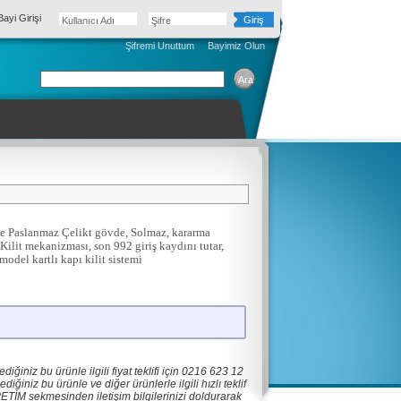
ayi Girişi
Kullanıcı Adı
Şifre
Şifremi Unuttum
Bayimiz Olun
te Paslanmaz Çelikt gövde, Solmaz, kararma
lit mekanizması, son 992 giriş kaydını tutar,
odel kartlı kapı kilit sistemi
iğiniz bu ürünle ilgili fiyat teklifi için 0216 623 12
iğiniz bu ürünle ve diğer ürünlerle ilgili hızlı teklif
PETİM sekmesinden iletişim bilgilerinizi doldurarak