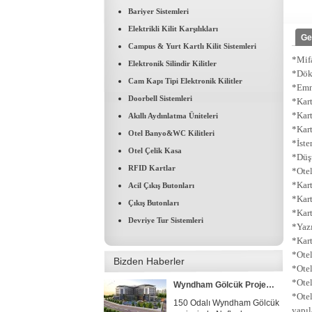
Bariyer Sistemleri
Elektrikli Kilit Karşılıkları
Ge
Campus & Yurt Kartlı Kilit Sistemleri
*Mifa
Elektronik Silindir Kilitler
*Dök
Cam Kapı Tipi Elektronik Kilitler
*Emni
Doorbell Sistemleri
*Kart
*Kart
Akıllı Aydınlatma Üniteleri
*Kart
Otel Banyo&WC Kilitleri
*İste
FRASER PLACE ANTHİLL İSTANBUL
Otel Çelik Kasa
*Düşü
Ant Yapı Grubuna ait Fraser
RFID Kartlar
*Otel
Place Int. Anthill...
*Kart
Acil Çıkış Butonları
*Kart
Çıkış Butonları
*Kartl
Concorde Luxury Resort & Casino & Convention & SPA
Devriye Tur Sistemleri
*Yazı
Concorde Luxury Resort
*Kart
Hotelde 1400 adet...
*Otel
Bizden Haberler
*Otel
*Otel
Wyndham Gölcük Projesi Tamamlandı
*Otel
150 Odalı Wyndham Gölcük
yapıla