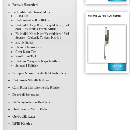
Bariyer Sistemleri
Elektrikli Kilit Karşılıkları
ANSI Tip
Eff Eff 37RR-02135E91
Elektromekanik Kilitler
Elektrikli Kapı Kilit Karşılıkları ( Fail
Safe - Elektrik Varken Kilitli )
Elektrikli Kapı Kilit Karşılıkları ( Fail
Secure - Elektrik Yokken Kilitli )
Profix Serisi
Harici Ortam Tipi
Cam Kapı Tipi
Panik Bar Tipi
Elektro Manyetik Kapı Kilitleri
Selenoid Kilitler
Ayrıntılar
Campus & Yurt Kartlı Kilit Sistemleri
Elektronik Silindir Kilitler
Cam Kapı Tipi Elektronik Kilitler
Doorbell Sistemleri
Akıllı Aydınlatma Üniteleri
Otel Banyo&WC Kilitleri
FRASER PLACE ANTHİLL İSTANBUL
Otel Çelik Kasa
Ant Yapı Grubuna ait Fraser
RFID Kartlar
Place Int. Anthill...