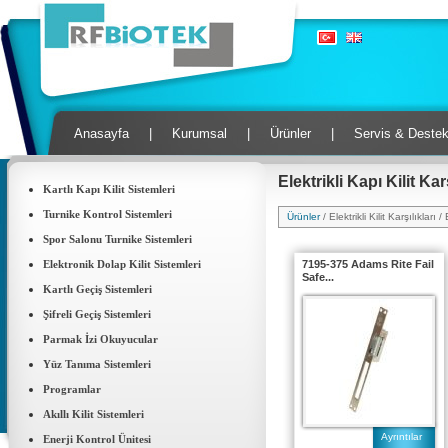
Anasayfa
|
Kurumsal
|
Ürünler
|
Servis & Deste
Elektrikli Kapı Kilit Karş
Kartlı Kapı Kilit Sistemleri
Turnike Kontrol Sistemleri
Ürünler
/ Elektrikli Kilit Karşılıkları /
Spor Salonu Turnike Sistemleri
Elektronik Dolap Kilit Sistemleri
7195-375 Adams Rite Fail
Safe...
Kartlı Geçiş Sistemleri
Şifreli Geçiş Sistemleri
Parmak İzi Okuyucular
Yüz Tanıma Sistemleri
Programlar
Akıllı Kilit Sistemleri
Ayrıntılar
Enerji Kontrol Ünitesi