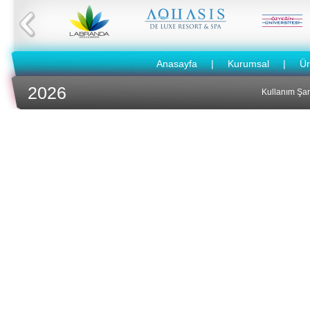
Concorde Luxury Resort
Hotelde 1400 adet...
Anasayfa
|
Kurumsal
|
Ür
2026
Kullanım Şart