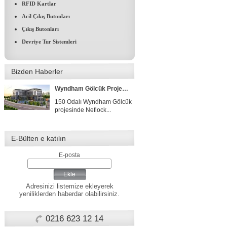
Ant Yapı Grubuna ait Fraser
RFID Kartlar
Place Int. Anthill...
Acil Çıkış Butonları
Çıkış Butonları
Concorde Luxury Resort & Casino & Convention & SPA
Devriye Tur Sistemleri
Concorde Luxury Resort
Hotelde 1400 adet...
Bizden Haberler
Wyndham Gölcük Projesi Tamamlandı
150 Odalı Wyndham Gölcük
projesinde Neflock...
E-Bülten e katılın
AQUASİS DELUXE RESORT&SPA
Hızla gelişen turizm
E-posta
bölgelerimizden Didİm'...
Ekle
Adresinizi listemize ekleyerek
FRASER PLACE ANTHİLL İSTANBUL
yeniliklerden haberdar olabilirsiniz.
Ant Yapı Grubuna ait Fraser
Place Int. Anthill...
0216 623 12 14