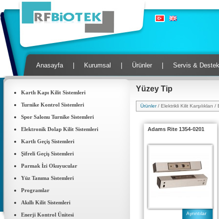
Anasayfa
|
Kurumsal
|
Ürünler
|
Servis & Deste
Yüzey Tip
Kartlı Kapı Kilit Sistemleri
Turnike Kontrol Sistemleri
Ürünler
/ Elektrikli Kilit Karşılıkları
Spor Salonu Turnike Sistemleri
Elektronik Dolap Kilit Sistemleri
Adams Rite 1354-0201
Kartlı Geçiş Sistemleri
Şifreli Geçiş Sistemleri
Parmak İzi Okuyucular
Yüz Tanıma Sistemleri
Programlar
Akıllı Kilit Sistemleri
Ayrıntılar
Enerji Kontrol Ünitesi