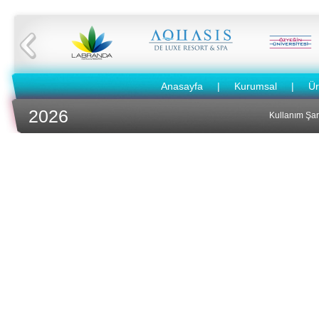
Concorde Luxury Resort & Casino & Convention & SPA
Concorde Luxury Resort
Hotelde 1400 adet...
Anasayfa
|
Kurumsal
|
Ür
2026
Kullanım Şart