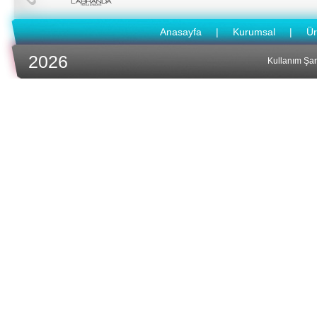
Anasayfa
|
Kurumsal
|
Ür
2026
Kullanım Şart