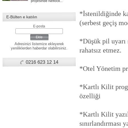
projesinde Neflock...
*İstenildiğinde ka
E-Bülten e katılın
AQUASİS DELUXE RESORT&SPA
(serbest geçiş mo
Hızla gelişen turizm
E-posta
bölgelerimizden Didİm'...
Ekle
*Düşük pil uyarı s
Adresinizi listemize ekleyerek
FRASER PLACE ANTHİLL İSTANBUL
yeniliklerden haberdar olabilirsiniz.
rahatsız etmez.
Ant Yapı Grubuna ait Fraser
Place Int. Anthill...
0216 623 12 14
*Otel Yönetim pro
Concorde Luxury Resort & Casino & Convention & SPA
Concorde Luxury Resort
*Kartlı Kilit pro
Hotelde 1400 adet...
özelliği
*Kartlı Kilit yaz
sınırlandırması ya