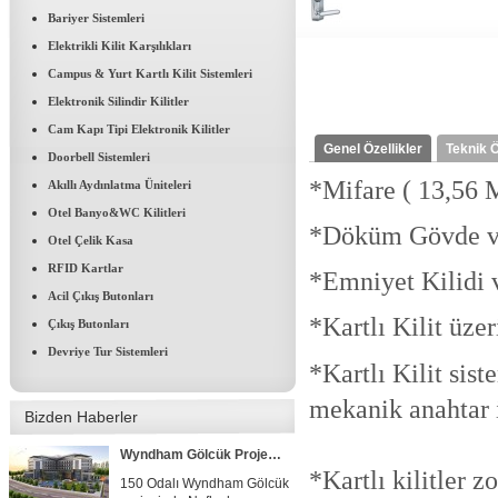
Bariyer Sistemleri
Elektrikli Kilit Karşılıkları
Campus & Yurt Kartlı Kilit Sistemleri
Elektronik Silindir Kilitler
Cam Kapı Tipi Elektronik Kilitler
Genel Özellikler
Teknik Ö
Doorbell Sistemleri
*Mifare ( 13,56 M
Akıllı Aydınlatma Üniteleri
Otel Banyo&WC Kilitleri
*Döküm Gövde v
FRASER PLACE ANTHİLL İSTANBUL
Otel Çelik Kasa
Ant Yapı Grubuna ait Fraser
RFID Kartlar
*Emniyet Kilidi 
Place Int. Anthill...
Acil Çıkış Butonları
*Kartlı Kilit üz
Çıkış Butonları
Concorde Luxury Resort & Casino & Convention & SPA
Devriye Tur Sistemleri
*Kartlı Kilit sist
Concorde Luxury Resort
Hotelde 1400 adet...
mekanik anahtar i
Bizden Haberler
Wyndham Gölcük Projesi Tamamlandı
*Kartlı kilitler 
150 Odalı Wyndham Gölcük