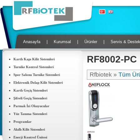
Anasayfa
|
Kurumsal
|
Ürünler
|
Servis & Deste
RF8002-PC Ka
Kartlı Kapı Kilit Sistemleri
Turnike Kontrol Sistemleri
Rfbiotek »
Tüm Ürü
Spor Salonu Turnike Sistemleri
Elektronik Dolap Kilit Sistemleri
Kartlı Geçiş Sistemleri
Şifreli Geçiş Sistemleri
Parmak İzi Okuyucular
Yüz Tanıma Sistemleri
Programlar
Akıllı Kilit Sistemleri
Enerji Kontrol Ünitesi