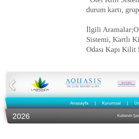
durum kartı, grup
İlgili Aramalar;Ot
Sistemi, Kartlı Ki
Odası Kapı Kilit S
Anasayfa
|
Kurumsal
|
Ür
2026
Kullanım Şart