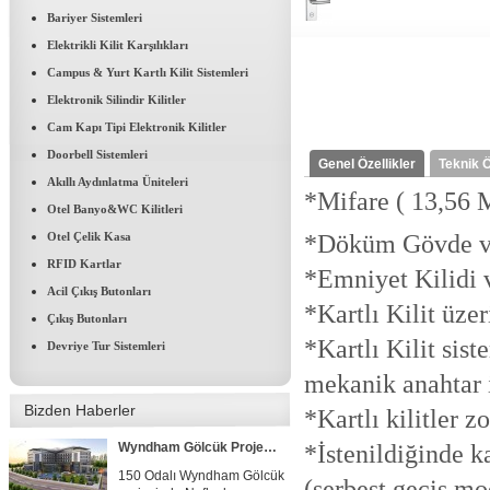
Bariyer Sistemleri
Elektrikli Kilit Karşılıkları
Campus & Yurt Kartlı Kilit Sistemleri
Elektronik Silindir Kilitler
Cam Kapı Tipi Elektronik Kilitler
Doorbell Sistemleri
Genel Özellikler
Teknik Ö
Akıllı Aydınlatma Üniteleri
*Mifare ( 13,56 M
Otel Banyo&WC Kilitleri
FRASER PLACE ANTHİLL İSTANBUL
*Döküm Gövde v
Otel Çelik Kasa
Ant Yapı Grubuna ait Fraser
RFID Kartlar
*Emniyet Kilidi 
Place Int. Anthill...
Acil Çıkış Butonları
*Kartlı Kilit üz
Çıkış Butonları
Concorde Luxury Resort & Casino & Convention & SPA
*Kartlı Kilit sist
Devriye Tur Sistemleri
Concorde Luxury Resort
mekanik anahtar i
Hotelde 1400 adet...
Bizden Haberler
*Kartlı kilitler 
*İstenildiğinde ka
Wyndham Gölcük Projesi Tamamlandı
150 Odalı Wyndham Gölcük
(serbest geçiş mo