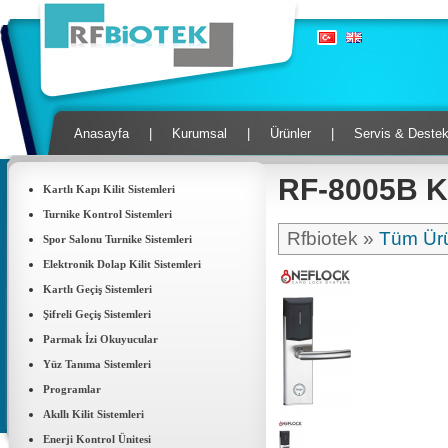
Anasayfa
|
Kurumsal
|
Ürünler
|
Servis & Deste
RF-8005B Kar
Kartlı Kapı Kilit Sistemleri
Turnike Kontrol Sistemleri
Rfbiotek »
Tüm Ürü
Spor Salonu Turnike Sistemleri
Elektronik Dolap Kilit Sistemleri
Kartlı Geçiş Sistemleri
Şifreli Geçiş Sistemleri
Parmak İzi Okuyucular
Yüz Tanıma Sistemleri
Programlar
Akıllı Kilit Sistemleri
Enerji Kontrol Ünitesi