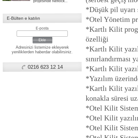
projesinde Neflock...
*Düşük pil uyarı 
*Otel Yönetim pro
E-Bülten e katılın
AQUASİS DELUXE RESORT&SPA
Hızla gelişen turizm
*Kartlı Kilit pro
E-posta
bölgelerimizden Didİm'...
özelliği
Ekle
*Kartlı Kilit yaz
Adresinizi listemize ekleyerek
FRASER PLACE ANTHİLL İSTANBUL
yeniliklerden haberdar olabilirsiniz.
sınırlandırması ya
Ant Yapı Grubuna ait Fraser
Place Int. Anthill...
0216 623 12 14
*Kartlı Kilit yazıl
*Yazılım üzerinde
Concorde Luxury Resort & Casino & Convention & SPA
*Kartlı Kilit yaz
Concorde Luxury Resort
Hotelde 1400 adet...
konakla süresi uza
*Otel Kilit Sistem
*Otel Kilit yazılı
*Otel Kilit Siste
*Otel Kilit Sistem