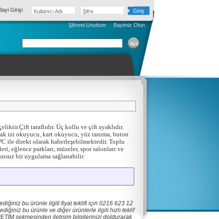
ayi Girişi
Kullanıcı Adı
Şifre
Şifremi Unuttum
Bayimiz Olun
tir.Çift taraflıdır. Üç kollu ve çift ayaklıdır.
ak izi okuyucu, kart okuyucu, yüz tanıma, buton
 PC ile direkt olarak haberleşebilmektedir.
Toplu
leri, eğlence parkları, müzeler, spor salonları ve
runsuz bir uygulama sağlanabilir.
iğiniz bu ürünle ilgili fiyat teklifi için 0216 623 12
iğiniz bu ürünle ve diğer ürünlerle ilgili hızlı teklif
PETİM sekmesinden iletişim bilgilerinizi doldurarak