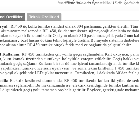
istediğiniz ürünlerin fiyat teklifini 15 dk. İçerisi
nel Özellikler
Teknik Özellikleri
ryal :
RF450 üç kollu turnike standart olarak 304 paslanmaz çelikten üretilir. Tü
 alüminyum malzemedir. RF- 450, iki dar turnikenin sığmayacağı alanlarda ve dah
nılan tek ayaklı ikiz turnikedir. Opsiyon olarak 316 paslanmaz çelik yada 2 mm kalı
ekanizma , özel hassas döküm teknolojisiyle üretilir. Bu sayede sistemin darbelere
ce altına alınır. RF 450 turnike birçok farklı mod ve bağlantıda çalıştırılabilir.
l Kullanım:
RF 450 turnikeden çift yönlü geçiş sağlanabilir. Kart okuyucu, parma
ı, kuru kontak üzerinden turnikeye kolaylıkla entegre edilebilir. Geçiş hakkı veri
ularak geçiş sağlanır. Kolların bir tur dönme işlemi tamamlandığı anda turnike kili
 yapılmazsa, turnike önce sesli uyarı verir , ve sonra tekrar kilitlenir. T 450 turnik
 ve yeşil ok şeklinde LED ışıklar mevcuttur . Turnikeden, 1 dakikada 30’dan fazla ge
nlik:
Elektrik kesilmesi durumunda, RF 450 turnikenin kolları iki yöne de serb
izması sağlanabilir. Bu mekanizmada ise, elektrik kesildiğinde turnike kartına ac
l düşürülerek geçiş yolu tamamen boş hale getirilir. Böylece, gerektiğinde mekanın