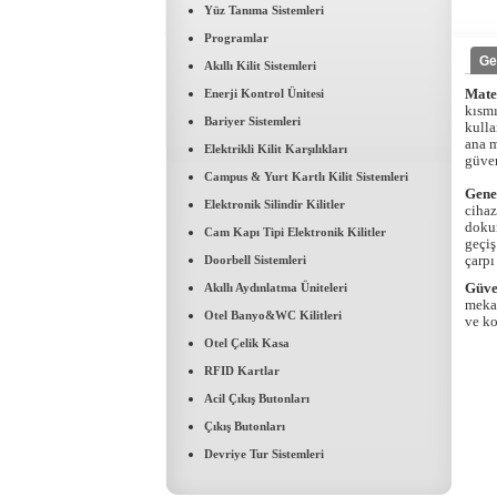
Yüz Tanıma Sistemleri
Programlar
Ge
Akıllı Kilit Sistemleri
Mate
Enerji Kontrol Ünitesi
kısmı
Bariyer Sistemleri
kulla
ana m
Elektrikli Kilit Karşılıkları
güven
Campus & Yurt Kartlı Kilit Sistemleri
Gene
Elektronik Silindir Kilitler
cihaz
dokun
Cam Kapı Tipi Elektronik Kilitler
geçiş
çarpı
Doorbell Sistemleri
Güve
Akıllı Aydınlatma Üniteleri
mekan
Otel Banyo&WC Kilitleri
ve ko
FRASER PLACE ANTHİLL İSTANBUL
Otel Çelik Kasa
Ant Yapı Grubuna ait Fraser
RFID Kartlar
Place Int. Anthill...
Acil Çıkış Butonları
Çıkış Butonları
Concorde Luxury Resort & Casino & Convention & SPA
Devriye Tur Sistemleri
Concorde Luxury Resort
Hotelde 1400 adet...