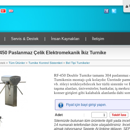
B
|
Servis & Destek
|
İnsan Kaynakları
|
İletişim
450 Paslanmaz Çelik Elektromekanik İkiz Turnike
otek »
Tüm Ürünler
»
Turnike Kontrol Sistemleri
»
Bel Tipi Turnikeler
RF-450 Double Turnike tamamı 304 paslanmaz çelik
Turnikenin montajı çok kolaydır. Üzerinde parm
vb. röleyi tetikleyebilecek her türlü sistemle ve
taşıma alanları, üniversiteler, bankalar, iş merkez
konser girişleri gibi kalabalık alanlarda dahi so
Fiyat için bayi girişi yapın.
Adet
:
Sitemizde bulunan tüm ürünlerle ilgili yada inceled
14 numaralı telefondan bize ulaşabilirsiniz. İnceled
almak istiyorsanız Sepete At linkine tıklayın. SE